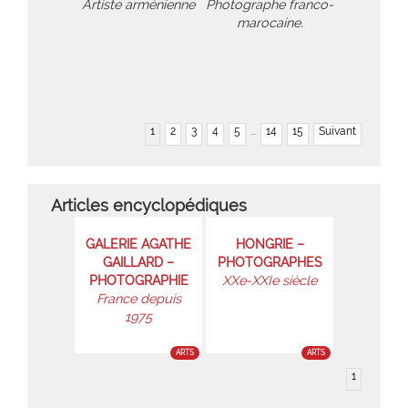
Artiste arménienne
Photographe franco-
marocaine.
1
2
3
4
5
...
14
15
Suivant
Articles encyclopédiques
GALERIE AGATHE
HONGRIE –
GAILLARD –
PHOTOGRAPHES
PHOTOGRAPHIE
XXe-XXIe siècle
France depuis
1975
ARTS
ARTS
1