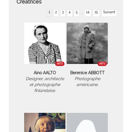
Créatrices
1
2
3
4
5
...
14
15
Suivant
ARTS
ARTS
Aino AALTO
Berenice ABBOTT
Designer, architecte
Photographe
et photographe
américaine.
finlandaise.