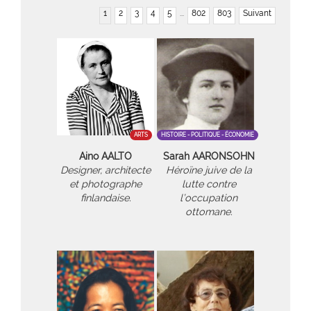
1
2
3
4
5
...
802
803
Suivant
ARTS
HISTOIRE - POLITIQUE - ÉCONOMIE
Aino AALTO
Sarah AARONSOHN
Designer, architecte
Héroïne juive de la
et photographe
lutte contre
finlandaise.
l’occupation
ottomane.