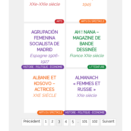
XXe-XXIe siècle
1945
ARTS
ARTS DU SPECTACLE
AGRUPACIÓN
AH ! NANA –
FEMENINA
MAGAZINE DE
SOCIALISTA DE
BANDE
MADRID
DESSINÉE
Espagne 1906-
France XXe siècle
1927
HISTOIRE - POLITIQUE - ÉCONOMIE
LITTÉRATURE
ALBANIE ET
ALMANACH
KOSOVO –
« FEMMES ET
ACTRICES
RUSSIE »
XXE SIÈCLE
XXe siècle
ARTS DU SPECTACLE
HISTOIRE - POLITIQUE - ÉCONOMIE
Précédent
1
2
3
4
5
...
101
102
Suivant