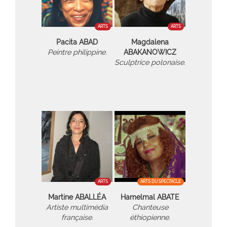
ARTS
ARTS
Pacita ABAD
Magdalena
Peintre philippine.
ABAKANOWICZ
Sculptrice polonaise.
ARTS
ARTS DU SPECTACLE
Martine ABALLÉA
Hamelmal ABATE
Artiste multimédia
Chanteuse
française.
éthiopienne.