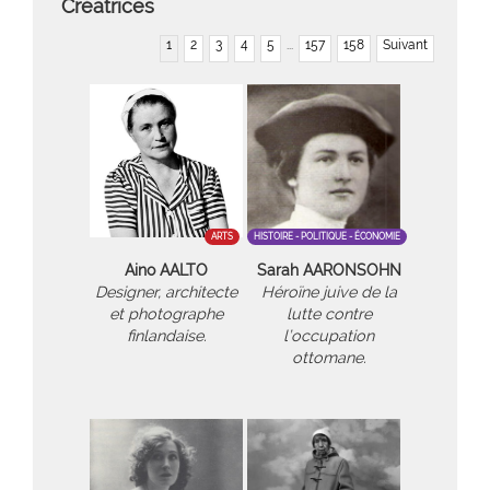
Créatrices
1
2
3
4
5
...
157
158
Suivant
ARTS
HISTOIRE - POLITIQUE - ÉCONOMIE
Aino AALTO
Sarah AARONSOHN
Designer, architecte
Héroïne juive de la
et photographe
lutte contre
finlandaise.
l’occupation
ottomane.