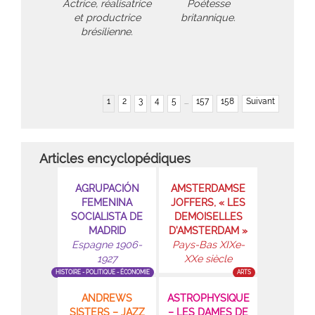
Actrice, réalisatrice
Poétesse
et productrice
britannique.
brésilienne.
1
2
3
4
5
...
157
158
Suivant
Articles encyclopédiques
AGRUPACIÓN
AMSTERDAMSE
FEMENINA
JOFFERS, « LES
SOCIALISTA DE
DEMOISELLES
MADRID
D’AMSTERDAM »
Espagne 1906-
Pays-Bas XIXe-
1927
XXe siècle
HISTOIRE - POLITIQUE - ÉCONOMIE
ARTS
ANDREWS
ASTROPHYSIQUE
SISTERS – JAZZ
– LES DAMES DE