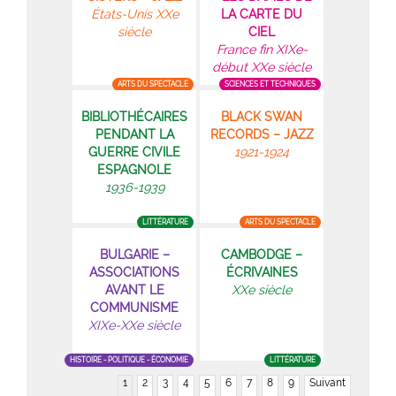
États-Unis XXe
LA CARTE DU
siècle
CIEL
France fin XIXe-
début XXe siècle
ARTS DU SPECTACLE
SCIENCES ET TECHNIQUES
BIBLIOTHÉCAIRES
BLACK SWAN
PENDANT LA
RECORDS – JAZZ
GUERRE CIVILE
1921-1924
ESPAGNOLE
1936-1939
LITTÉRATURE
ARTS DU SPECTACLE
BULGARIE –
CAMBODGE –
ASSOCIATIONS
ÉCRIVAINES
AVANT LE
XXe siècle
COMMUNISME
XIXe-XXe siècle
HISTOIRE - POLITIQUE - ÉCONOMIE
LITTÉRATURE
1
2
3
4
5
6
7
8
9
Suivant