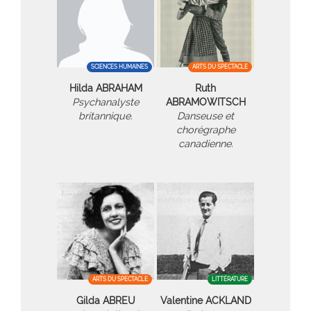
SCIENCES HUMAINES
ARTS DU SPECTACLE
Hilda ABRAHAM
Ruth
Psychanalyste
ABRAMOWITSCH
britannique.
Danseuse et
chorégraphe
canadienne.
ARTS DU SPECTACLE
LITTÉRATURE
Gilda ABREU
Valentine ACKLAND