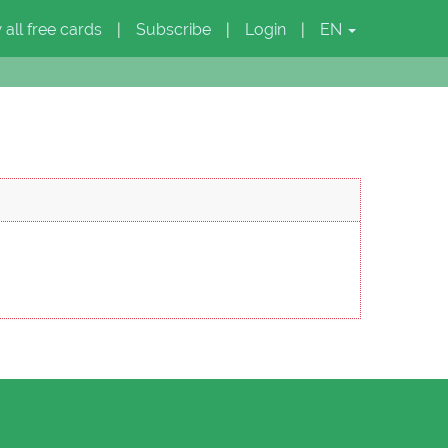
 all free cards
Subscribe
Login
EN
|
|
|