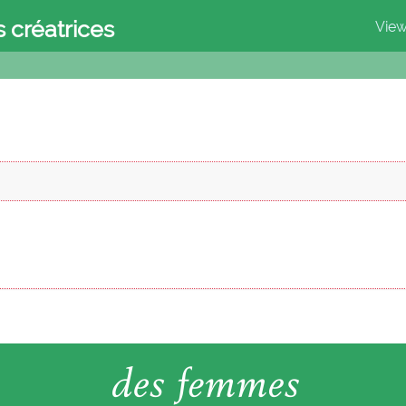
s créatrices
View