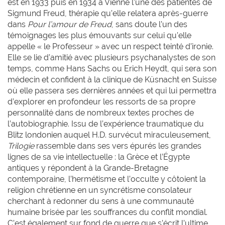
est en 1933 puis en 1934 à Vienne l’une des patientes de
Sigmund Freud, thérapie qu’elle relatera après-guerre
dans
Pour l’amour de Freud
, sans doute l’un des
témoignages les plus émouvants sur celui qu’elle
appelle « le Professeur » avec un respect teinté d’ironie.
Elle se lie d’amitié avec plusieurs psychanalystes de son
temps, comme Hans Sachs ou Erich Heydt, qui sera son
médecin et confident à la clinique de Küsnacht en Suisse
où elle passera ses dernières années et qui lui permettra
d’explorer en profondeur les ressorts de sa propre
personnalité dans de nombreux textes proches de
l’autobiographie. Issu de l’expérience traumatique du
Blitz londonien auquel H.D. survécut miraculeusement,
Trilogie
rassemble dans ses vers épurés les grandes
lignes de sa vie intellectuelle : la Grèce et l’Égypte
antiques y répondent à la Grande-Bretagne
contemporaine, l’hermétisme et l’occulte y côtoient la
religion chrétienne en un syncrétisme consolateur
cherchant à redonner du sens à une communauté
humaine brisée par les souffrances du conflit mondial.
C’est également sur fond de guerre que s’écrit l’ultime