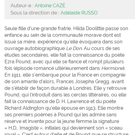
Auteur-e :
Antoine CAZÉ
Sous la direction de :
Adélaïde RUSSO
Seule fille d’une grande fratrie, Hilda Doolittle passe son
enfance au sein de la communauté morave dont est
issue sa mère, expérience qu’elle évoquera dans son
ouvrage autobiographique
Le Don
. Au cours de ses
études secondaires, elle fait la connaissance du poète
Ezra Pound, avec qui elle se fiance et rompt plusieurs
fois (épisode romancé ultérieurement dans
Hermione
).
En 1911, elle s’embarque pour la France en compagnie
de son amante d’alors, Frances Josepha Gregg, avant
de s’établir de façon durable à Londres. Elle y retrouve
Pound, qui l’introduit dans les cercles littéraires, où elle
fait la connaissance de D. H. Lawrence et du poète
Richard Aldington qu’elle épouse en 1913. Elle montre
ses premiers poèmes à Pound qui les admire sans
réserve et invente pour la jeune femme la signature
« H.D., Imagiste », initiales qui deviennent son « sceau
royal ». C’est autour d’elle et de Pound que se structure