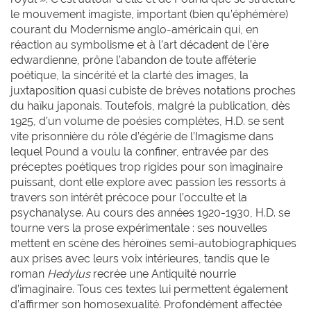
le mouvement imagiste, important (bien qu’éphémère)
courant du Modernisme anglo-américain qui, en
réaction au symbolisme et à l’art décadent de l’ère
edwardienne, prône l’abandon de toute afféterie
poétique, la sincérité et la clarté des images, la
juxtaposition quasi cubiste de brèves notations proches
du haïku japonais. Toutefois, malgré la publication, dès
1925, d’un volume de poésies complètes, H.D. se sent
vite prisonnière du rôle d’égérie de l’Imagisme dans
lequel Pound a voulu la confiner, entravée par des
préceptes poétiques trop rigides pour son imaginaire
puissant, dont elle explore avec passion les ressorts à
travers son intérêt précoce pour l’occulte et la
psychanalyse. Au cours des années 1920-1930, H.D. se
tourne vers la prose expérimentale : ses nouvelles
mettent en scène des héroïnes semi-autobiographiques
aux prises avec leurs voix intérieures, tandis que le
roman
Hedylus
recrée une Antiquité nourrie
d’imaginaire. Tous ces textes lui permettent également
d’affirmer son homosexualité. Profondément affectée