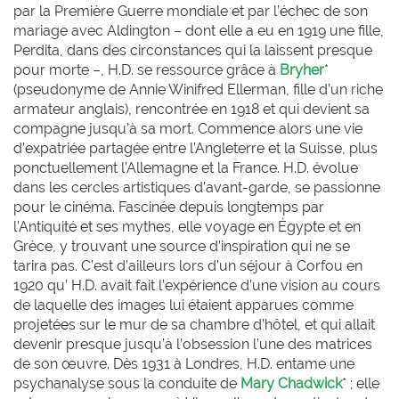
par la Première Guerre mondiale et par l’échec de son
mariage avec Aldington – dont elle a eu en 1919 une fille,
Perdita, dans des circonstances qui la laissent presque
pour morte –, H.D. se ressource grâce à
Bryher
*
(pseudonyme de Annie Winifred Ellerman, fille d’un riche
armateur anglais), rencontrée en 1918 et qui devient sa
compagne jusqu’à sa mort. Commence alors une vie
d’expatriée partagée entre l’Angleterre et la Suisse, plus
ponctuellement l’Allemagne et la France. H.D. évolue
dans les cercles artistiques d’avant-garde, se passionne
pour le cinéma. Fascinée depuis longtemps par
l’Antiquité et ses mythes, elle voyage en Égypte et en
Grèce, y trouvant une source d’inspiration qui ne se
tarira pas. C’est d’ailleurs lors d’un séjour à Corfou en
1920 qu’ H.D. avait fait l’expérience d’une vision au cours
de laquelle des images lui étaient apparues comme
projetées sur le mur de sa chambre d’hôtel, et qui allait
devenir presque jusqu’à l’obsession l’une des matrices
de son œuvre. Dès 1931 à Londres, H.D. entame une
psychanalyse sous la conduite de
Mary Chadwick
* ; elle