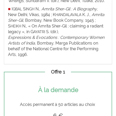
Writings
, Sundaram V. (dir.), New Delhi, Tulika, 2010.
■
I
S
N.,
Amrita Sher-Gil : A Biography
,
QBAL
INGH
New Delhi, Vikas, 1984 ; K
K. J.,
Amrita
HANDALAVALA
Sher-Gil
, Bombay, New Book Company, 1945 ;
S
N., « On Amrita Sher-Gil : claiming a radiant
HEIKH
legacy », in G
S. (dir.),
AYATRI
Expressions & Evocations : Contemporary Women
Artists of India
, Bombay, Marga Publications on
behalf of the National Centre for the Performing
Arts, 1996.
Offre 1
À la demande
Accès permanent à 50 articles au choix
6 €