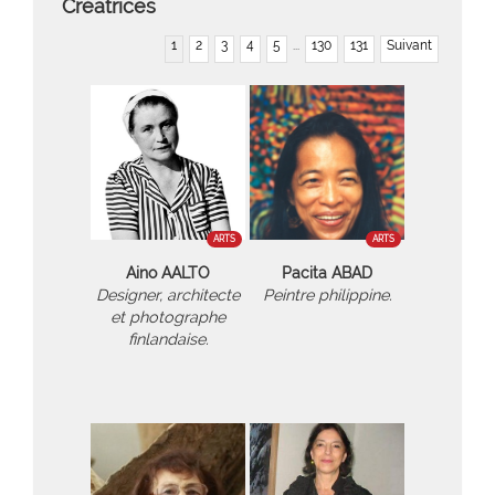
Créatrices
1
2
3
4
5
...
130
131
Suivant
ARTS
ARTS
Aino AALTO
Pacita ABAD
Designer, architecte
Peintre philippine.
et photographe
finlandaise.