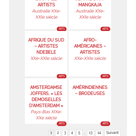
ARTISTS
MANGKAJA
Australie XXe-
Australie XXe-
XXIe siècle
XXIe siècle
ARTS
ARTS
AFRIQUE DU SUD
AFRO-
– ARTISTES
AMÉRICAINES –
NDEBELE
ARTISTES
XXe-XXIe siècle
XXe-XXIe siècle
ARTS
ARTS
AMSTERDAMSE
AMÉRINDIENNES
JOFFERS, « LES
– BRODEUSES
DEMOISELLES
D’AMSTERDAM »
Pays-Bas XIXe-
XXe siècle
ARTS
ARTS
1
2
3
4
5
...
13
14
Suivant