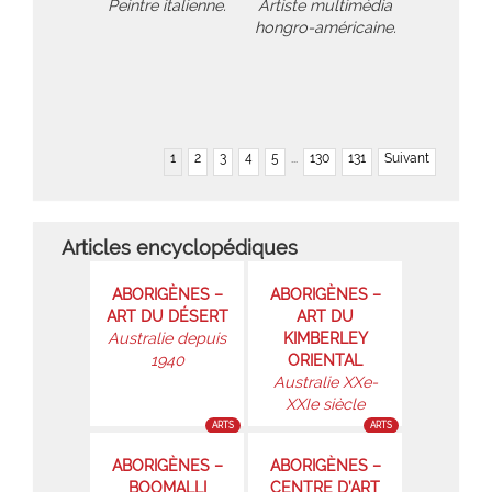
Peintre italienne.
Artiste multimédia
hongro-américaine.
1
2
3
4
5
...
130
131
Suivant
Articles encyclopédiques
ABORIGÈNES –
ABORIGÈNES –
ART DU DÉSERT
ART DU
Australie depuis
KIMBERLEY
1940
ORIENTAL
Australie XXe-
XXIe siècle
ARTS
ARTS
ABORIGÈNES –
ABORIGÈNES –
BOOMALLI
CENTRE D’ART