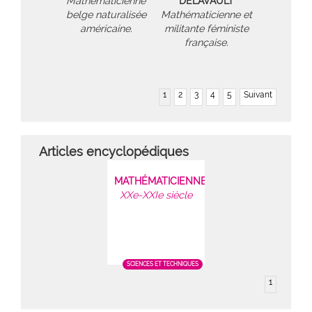
Mathématicienne
DELAVAULT
belge naturalisée
Mathématicienne et
américaine.
militante féministe
française.
1
2
3
4
5
Suivant
Articles encyclopédiques
MATHÉMATICIENNES
XXe-XXIe siècle
SCIENCES ET TECHNIQUES
1