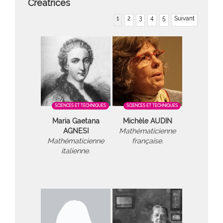
Créatrices
1
2
3
4
5
Suivant
SCIENCES ET TECHNIQUES
SCIENCES ET TECHNIQUES
Maria Gaetana
Michèle AUDIN
AGNESI
Mathématicienne
Mathématicienne
française.
italienne.