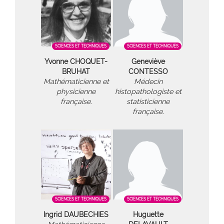
SCIENCES ET TECHNIQUES
SCIENCES ET TECHNIQUES
Yvonne CHOQUET-
Geneviève
BRUHAT
CONTESSO
Mathématicienne et
Médecin
physicienne
histopathologiste et
française.
statisticienne
française.
SCIENCES ET TECHNIQUES
SCIENCES ET TECHNIQUES
Ingrid DAUBECHIES
Huguette