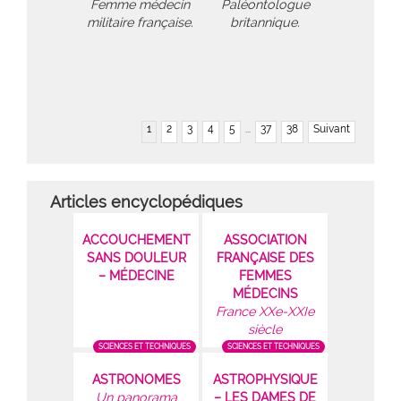
Femme médecin
Paléontologue
militaire française.
britannique.
1
2
3
4
5
...
37
38
Suivant
Articles encyclopédiques
ACCOUCHEMENT
ASSOCIATION
SANS DOULEUR
FRANÇAISE DES
– MÉDECINE
FEMMES
MÉDECINS
France XXe-XXIe
siècle
SCIENCES ET TECHNIQUES
SCIENCES ET TECHNIQUES
ASTRONOMES
ASTROPHYSIQUE
Un panorama
– LES DAMES DE