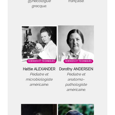
gynécologue
française.
grecque.
SCIENCES ET TECHNIQUES
SCIENCES ET TECHNIQUES
Hattie ALEXANDER
Dorothy ANDERSEN
Pédiatre et
Pédiatre et
microbiologiste
anatomo-
américaine.
pathologiste
américaine.