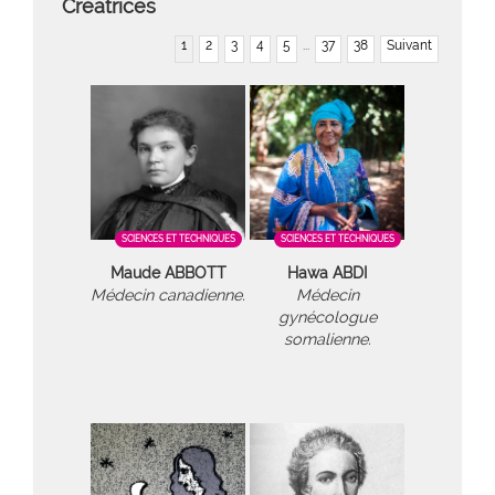
Créatrices
1
2
3
4
5
...
37
38
Suivant
SCIENCES ET TECHNIQUES
SCIENCES ET TECHNIQUES
Maude ABBOTT
Hawa ABDI
Médecin canadienne.
Médecin
gynécologue
somalienne.