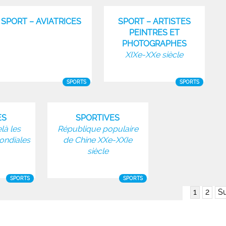
SPORT – AVIATRICES
SPORT – ARTISTES
PEINTRES ET
PHOTOGRAPHES
XIXe-XXe siècle
SPORTS
SPORTS
ES
SPORTIVES
là les
République populaire
ondiales
de Chine XXe-XXIe
siècle
SPORTS
SPORTS
1
2
Su