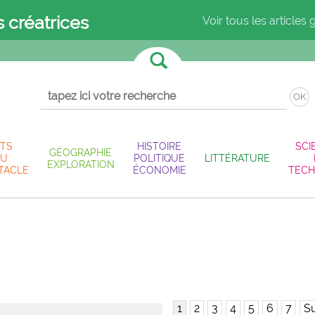
s créatrices
Voir tous les articles 
OK
TS
HISTOIRE
SCI
GÉOGRAPHIE
U
POLITIQUE
LITTÉRATURE
EXPLORATION
TACLE
ÉCONOMIE
TECH
1
2
3
4
5
6
7
Su