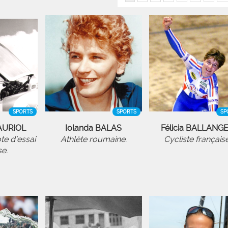
SPORTS
SPORTS
SP
 AURIOL
Iolanda BALAS
Félicia BALLANG
ote d’essai
Athlète roumaine.
Cycliste française
se.