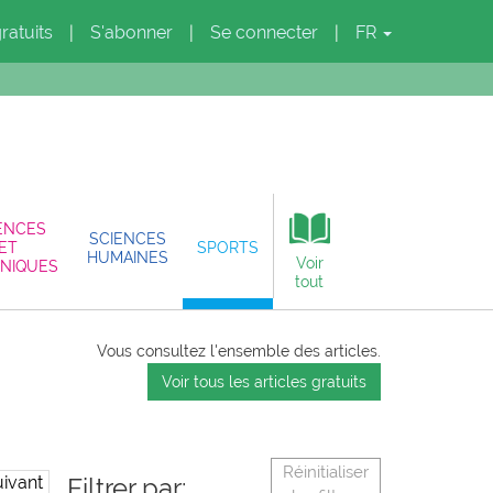
gratuits
S'abonner
Se connecter
FR
|
|
|
ENCES
SCIENCES
ET
SPORTS
HUMAINES
Voir
NIQUES
tout
Vous consultez l'ensemble des articles.
Voir tous les articles gratuits
Réinitialiser
ivant
Filtrer par: