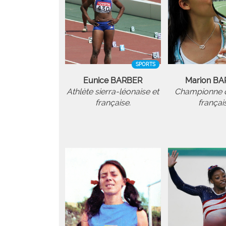
SPORTS
Eunice BARBER
Marion BA
Athlète sierra-léonaise et
Championne d
française.
françai