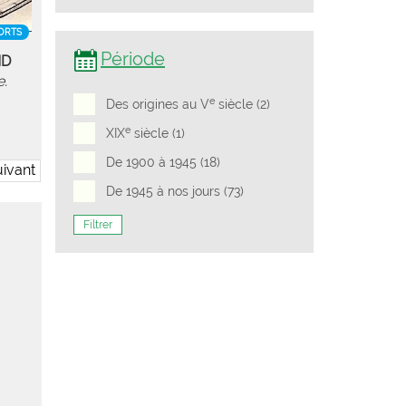
ORTS
Période
ND
e.
e
Des origines au V
siècle (2)
e
XIX
siècle (1)
De 1900 à 1945 (18)
ivant
De 1945 à nos jours (73)
Filtrer