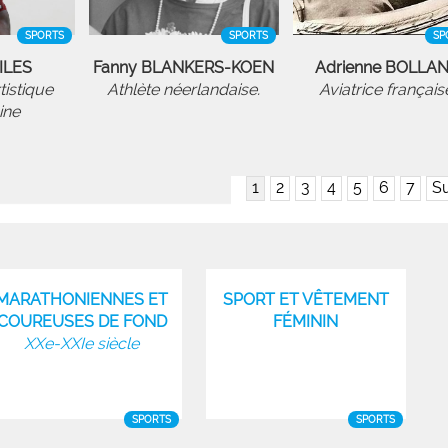
SPORTS
SPORTS
SP
ILES
Fanny BLANKERS-KOEN
Adrienne BOLLA
istique
Athlète néerlandaise.
Aviatrice français
ine
1
2
3
4
5
6
7
Su
MARATHONIENNES ET
SPORT ET VÊTEMENT
COUREUSES DE FOND
FÉMININ
XXe-XXIe siècle
SPORTS
SPORTS