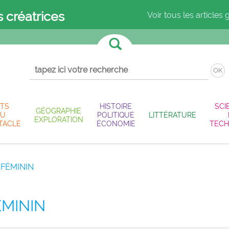
s créatrices
Voir tous les articles 
OK
TS
HISTOIRE
SCI
GÉOGRAPHIE
U
POLITIQUE
LITTÉRATURE
EXPLORATION
TACLE
ÉCONOMIE
TECH
 FÉMININ
ÉMININ