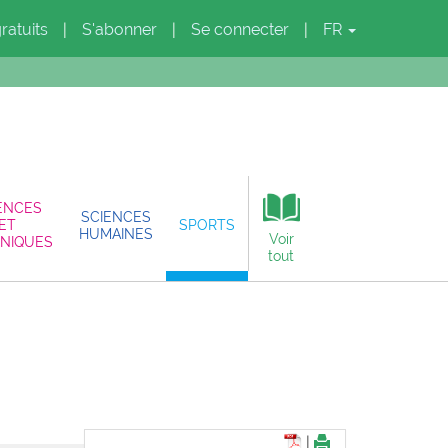
gratuits
S'abonner
Se connecter
FR
|
|
|
ENCES
SCIENCES
ET
SPORTS
HUMAINES
Voir
NIQUES
tout
|