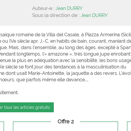
Auteur-e :
Jean DURRY
Sous la direction de :
Jean DURRY
aïque romaine de la Villa del Casale, à Piazza Armerina (Sicil
 ou IVe siècle apr. J.-C. en habits de bain, courant, maniant d
sque. Mais, dans l’ensemble, au long des âges, excepté à Spar
Pendant longtemps, l’« amazone », très longue jupe enrobant 
tenue la plus en adéquation avec la sensibilité, les bons usag
e siècle se font jour des tendances à la masculinisation du
e dont usait Marie-Antoinette, la jaquette a des revers. L’évo
 mœurs, que parfois même elle devance....
uitement.
ir tous les articles gratuits
Offre 2