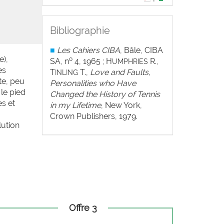
Bibliographie
■
Les Cahiers CIBA
, Bâle, CIBA
e),
o
SA, n
4, 1965 ; H
R.,
UMPHRIES
es
T
T.,
Love and Faults,
INLING
te, peu
Personalities who Have
le pied
Changed the History of Tennis
es et
in my Lifetime
, New York,
Crown Publishers, 1979.
lution
Offre 3