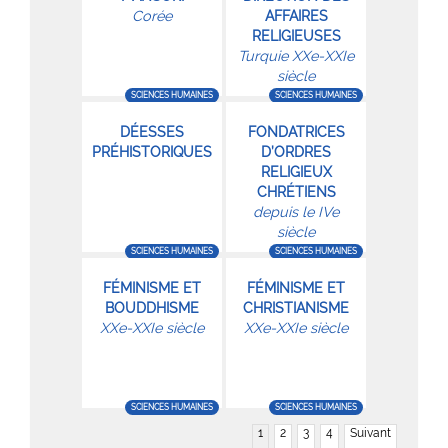
Corée
AFFAIRES
RELIGIEUSES
Turquie XXe-XXIe
siècle
SCIENCES HUMAINES
SCIENCES HUMAINES
DÉESSES
FONDATRICES
PRÉHISTORIQUES
D’ORDRES
RELIGIEUX
CHRÉTIENS
depuis le IVe
siècle
SCIENCES HUMAINES
SCIENCES HUMAINES
FÉMINISME ET
FÉMINISME ET
BOUDDHISME
CHRISTIANISME
XXe-XXIe siècle
XXe-XXIe siècle
SCIENCES HUMAINES
SCIENCES HUMAINES
1
2
3
4
Suivant