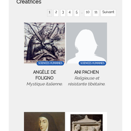
Créatrices
1
2
3
4
5
...
10
11
Suivant
SCIENCES HUMAINES
SCIENCES HUMAINES
ANGÈLE DE
ANI PACHEN
FOLIGNO
Religieuse et
Mystique italienne.
résistante tibétaine.