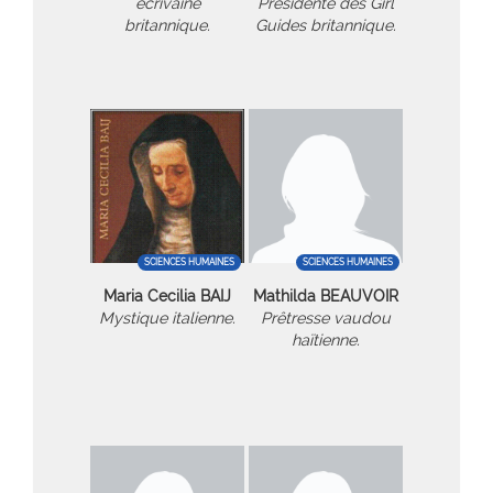
écrivaine
Présidente des Girl
britannique.
Guides britannique.
SCIENCES HUMAINES
SCIENCES HUMAINES
Maria Cecilia BAIJ
Mathilda BEAUVOIR
Mystique italienne.
Prêtresse vaudou
haïtienne.