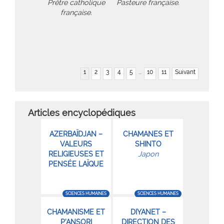
Prêtre catholique
Pasteure française.
française.
1
2
3
4
5
...
10
11
Suivant
Articles encyclopédiques
AZERBAÏDJAN –
CHAMANES ET
VALEURS
SHINTO
RELIGIEUSES ET
Japon
PENSÉE LAÏQUE
SCIENCES HUMAINES
SCIENCES HUMAINES
CHAMANISME ET
DIYANET –
P’ANSORI
DIRECTION DES