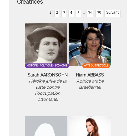
Créatrices
1
2
3
4
5
...
34
35
Suivant
HISTOIRE - POLITIQUE - ÉCONOMIE
ARTS DU SPECTACLE
Sarah AARONSOHN
Hiam ABBASS
Héroïne juive de la
Actrice arabe
lutte contre
israélienne.
l’occupation
ottomane.