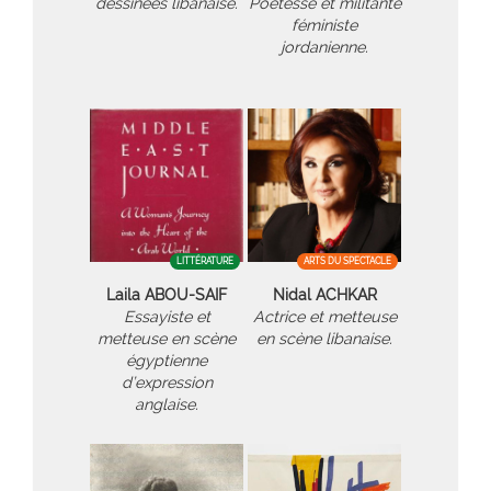
dessinées libanaise.
Poétesse et militante
féministe
jordanienne.
LITTÉRATURE
ARTS DU SPECTACLE
Laila ABOU-SAIF
Nidal ACHKAR
Essayiste et
Actrice et metteuse
metteuse en scène
en scène libanaise.
égyptienne
d’expression
anglaise.