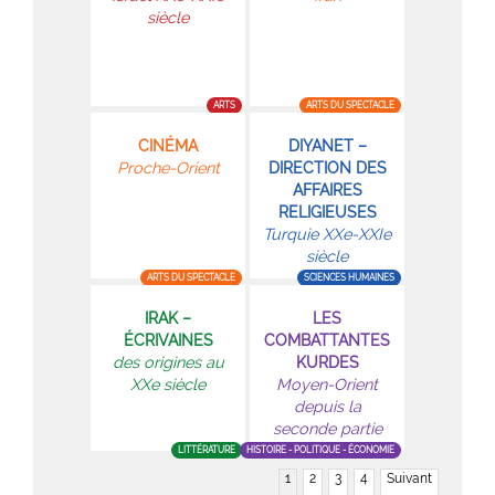
siècle
ARTS
ARTS DU SPECTACLE
CINÉMA
DIYANET –
Proche-Orient
DIRECTION DES
AFFAIRES
RELIGIEUSES
Turquie XXe-XXIe
siècle
ARTS DU SPECTACLE
SCIENCES HUMAINES
IRAK –
LES
ÉCRIVAINES
COMBATTANTES
des origines au
KURDES
XXe siècle
Moyen-Orient
depuis la
seconde partie
du XXe siècle
LITTÉRATURE
HISTOIRE - POLITIQUE - ÉCONOMIE
1
2
3
4
Suivant