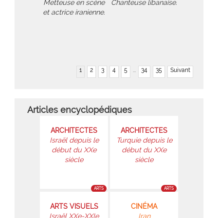
Metteuse en scène
Chanteuse libanaise.
et actrice iranienne.
1
2
3
4
5
...
34
35
Suivant
Articles encyclopédiques
ARCHITECTES
ARCHITECTES
Israël depuis le
Turquie depuis le
début du XXe
début du XXe
siècle
siècle
ARTS
ARTS
ARTS VISUELS
CINÉMA
Israël XXe-XXIe
Iran