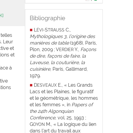
KI
Bibliographie
■
L
S
C.,
ÉVI-
TRAUSS
telles
Mythologiques 3, l’origine des
. Leur
manières de table
(1968), Paris,
tive et
Plon, 2009 ; V
Y.,
Façons
ERDIER
ions et
de dire, façons de faire, la
Laveuse, la couturière, la
face à
cuisinière
,
Paris,
Gallimard,
1979.
tive
■
D
E., « Les Grands
ESVEAUX
tions
Lacs et les Plaines, le figuratif
et le géométrique, les hommes
et les femmes », in
Papers of
the 24th Algonquian
Conference
, vol. 25, 1993 ;
G
M., « La logique du lien
OYON
dans l’art du travail aux