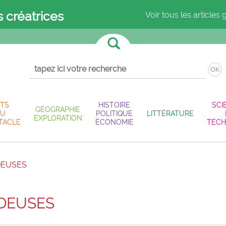
s créatrices
Voir tous les articles 
OK
TS
HISTOIRE
SCI
GÉOGRAPHIE
U
POLITIQUE
LITTÉRATURE
EXPLORATION
TACLE
ÉCONOMIE
TECH
DEUSES
DEUSES