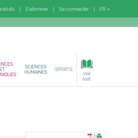
gratuits
S'abonner
Se connecter
FR
|
|
|
ENCES
SCIENCES
ET
SPORTS
HUMAINES
Voir
NIQUES
tout
|