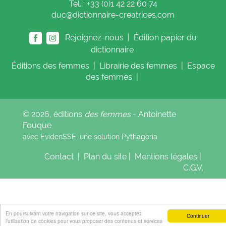
Tél. : +33 (0)1 42 22 60 74
duc@dictionnaire-creatrices.com
Rejoignez-nous |
Édition papier du
dictionnaire
Éditions
des femmes
|
Librairie
des femmes
|
Espace
des femmes
|
© 2026, éditions
des femmes
- Antoinette
Fouque
avec EvidenSSE, une solution
Pythagoria
Contact
|
Plan du site
|
Mentions légales
|
C.G.V.
En poursuivant votre navigation sur ce site, vous acceptez
Continuer
l’utilisation de cookies pour vous proposer des contenus et services