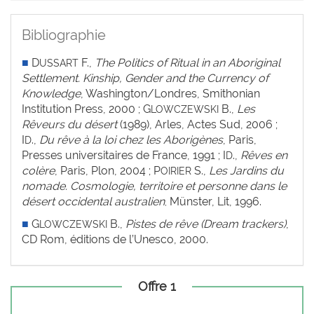
Bibliographie
■
D
F.,
The Politics of Ritual in an Aboriginal
USSART
Settlement. Kinship, Gender and the Currency of
Knowledge
, Washington/Londres, Smithonian
Institution Press, 2000 ; G
B.,
Les
LOWCZEWSKI
Rêveurs du désert
(1989), Arles, Actes Sud, 2006 ;
I
.,
Du rêve à la loi chez les Aborigènes
, Paris,
D
Presses universitaires de France, 1991 ; I
.,
Rêves en
D
colère
, Paris, Plon, 2004 ; P
S.,
Les Jardins du
OIRIER
nomade. Cosmologie, territoire et personne dans le
désert occidental australien
Münster, Lit, 1996.
,
■
G
B.,
Pistes de rêve (Dream trackers)
,
LOWCZEWSKI
CD Rom, éditions de l’Unesco, 2000.
Offre 1