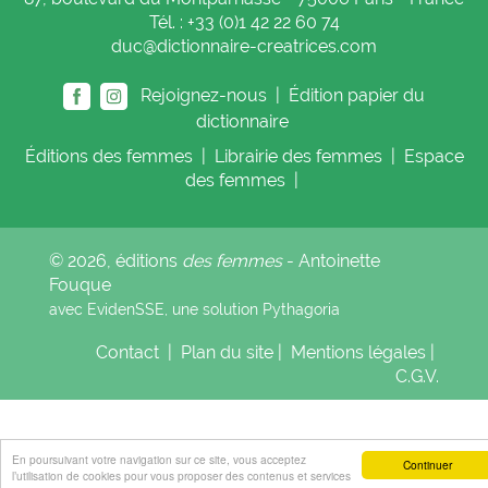
Tél. : +33 (0)1 42 22 60 74
duc@dictionnaire-creatrices.com
Rejoignez-nous |
Édition papier du
dictionnaire
Éditions
des femmes
|
Librairie
des femmes
|
Espace
des femmes
|
© 2026, éditions
des femmes
- Antoinette
Fouque
avec EvidenSSE, une solution
Pythagoria
Contact
|
Plan du site
|
Mentions légales
|
C.G.V.
En poursuivant votre navigation sur ce site, vous acceptez
Continuer
l’utilisation de cookies pour vous proposer des contenus et services