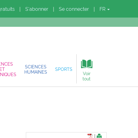
gratuits
S'abonner
Se connecter
FR
|
|
|
ENCES
SCIENCES
ET
SPORTS
HUMAINES
Voir
NIQUES
tout
|