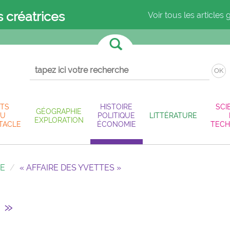
s créatrices
Voir tous les articles 
OK
TS
HISTOIRE
SCI
GÉOGRAPHIE
U
POLITIQUE
LITTÉRATURE
EXPLORATION
TACLE
ÉCONOMIE
TECH
IE
« AFFAIRE DES YVETTES »
 »