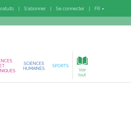
gratuits
S'abonner
Se connecter
FR
|
|
|
ENCES
SCIENCES
ET
SPORTS
HUMAINES
Voir
NIQUES
tout