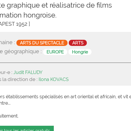
te graphique et réalisatrice de films
imation hongroise.
APEST 1952 ]
aine :
ARTS DU SPECTACLE
ARTS
e géographique :
EUROPE
Hongrie
ur-e :
Judit FALUDY
 la direction de :
Ilona KOVACS
 établissements spécialisés en art oriental et africain, et vit 
tre...
uitement.
ir tous les articles gratuits