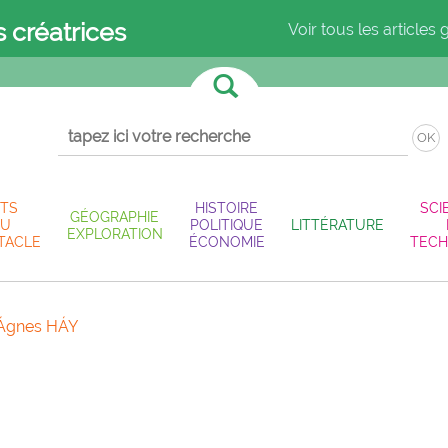
s créatrices
Voir tous les articles 
OK
TS
HISTOIRE
SCI
GÉOGRAPHIE
U
POLITIQUE
LITTÉRATURE
EXPLORATION
TACLE
ÉCONOMIE
TECH
Ágnes HÁY