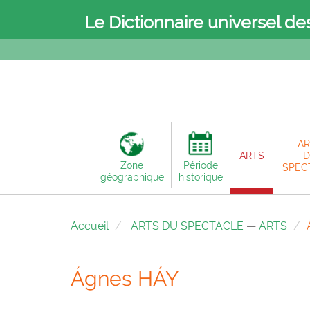
Le Dictionnaire universel de
AR
ARTS
D
Zone
Période
SPEC
géographique
historique
Accueil
ARTS DU SPECTACLE
—
ARTS
Ágnes HÁY