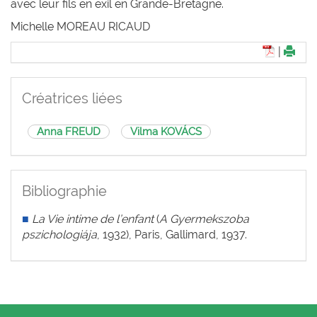
avec leur fils en exil en Grande-Bretagne.
Michelle M
OREAU
R
ICAUD
|
Créatrices liées
Anna FREUD
Vilma KOVÁCS
Bibliographie
■
La Vie intime de l’enfant
(
A Gyermekszoba
pszichologiája
, 1932), Paris, Gallimard, 1937.