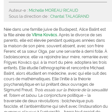
Auteur-e :
Michelle MOREAU RICAUD
Sous la direction de :
Chantal TALAGRAND
Née dans une famille juive de Budapest, Alice Balint est
la fille aînée de
Vilma Kovács
. Après le divorce de ses
parents, elle est élevée pendant quelques années dans
la maison de son père, souvent absent, avec son frère
Ferenc et sa sœur Olga, par une servante à demi folle. À
l’adolescence, elle va rejoindre leur mère, remariée avec
Frigyes Kovács qui, à la mort du père, adoptera les trois
enfants. Elle étudie l’ethnographie et rencontre Michael
Balint, alors étudiant en médecine, avec qui elle suit des
cours de mathématiques. Elle l’initie à la théorie
psychanalytique en lui prêtant deux ouvrages de
Sigmund Freud,
Trois essais sur la théorie de la sexualité
et
Totem et tabou
. La conjoncture politique – la
traversée de deux révolutions : bolchevique puis
fasciste, et l’antisémitisme qui sévit avec l’instauration du
numerus clausus
à l’université – barre tout projet de