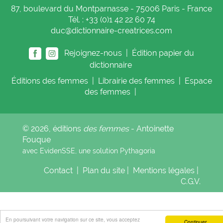
87, boulevard du Montparnasse - 75006 Paris - France
Tél. : +33 (0)1 42 22 60 74
duc@dictionnaire-creatrices.com
Rejoignez-nous |
Édition papier du
dictionnaire
Éditions
des femmes
|
Librairie
des femmes
|
Espace
des femmes
|
© 2026, éditions
des femmes
- Antoinette
Fouque
avec EvidenSSE, une solution
Pythagoria
Contact
|
Plan du site
|
Mentions légales
|
C.G.V.
En poursuivant votre navigation sur ce site, vous acceptez
Continuer