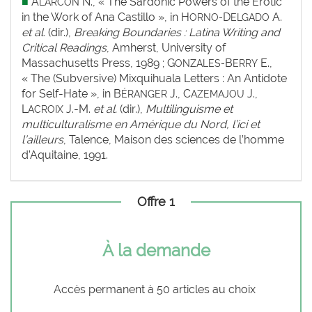
■
A
N., « The Sardonic Powers of the Erotic
LARCÓN
in the Work of Ana Castillo », in H
D
A.
ORNO-
ELGADO
et al.
(dir.),
Breaking Boundaries : Latina Writing and
Critical Readings
, Amherst, University of
Massachusetts Press, 1989 ; G
B
E.,
ONZALES-
ERRY
« The (Subversive) Mixquihuala Letters : An Antidote
for Self-Hate », in B
J., C
J.,
ÉRANGER
AZEMAJOU
L
J.-M.
et al.
(dir.),
Multilinguisme et
ACROIX
multiculturalisme en Amérique du Nord, l’ici et
l’ailleurs
, Talence, Maison des sciences de l’homme
d’Aquitaine, 1991.
Offre 1
À la demande
Accès permanent à 50 articles au choix