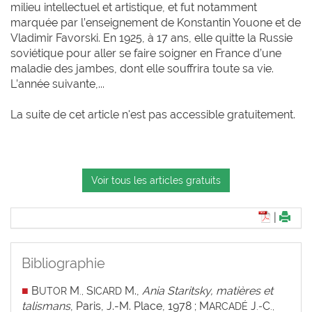
milieu intellectuel et artistique, et fut notamment
marquée par l’enseignement de Konstantin Youone et de
Vladimir Favorski. En 1925, à 17 ans, elle quitte la Russie
soviétique pour aller se faire soigner en France d’une
maladie des jambes, dont elle souffrira toute sa vie.
L’année suivante,...
La suite de cet article n'est pas accessible gratuitement.
Voir tous les articles gratuits
|
Bibliographie
■
B
M
S
M.,
Ania Staritsky, matières et
UTOR
.,
ICARD
talismans
, Paris, J.-M. Place, 1978 ; M
J
C
ARCADÉ
.-
.,