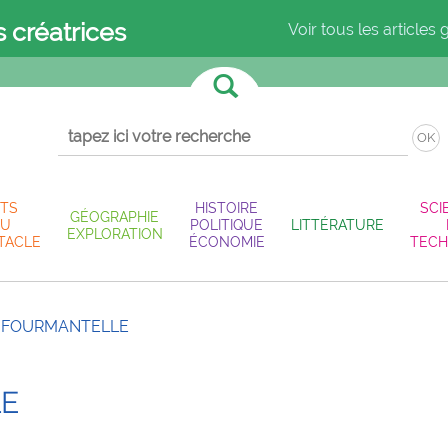
s créatrices
Voir tous les articles 
OK
TS
HISTOIRE
SCI
GÉOGRAPHIE
U
POLITIQUE
LITTÉRATURE
EXPLORATION
TACLE
ÉCONOMIE
TECH
UFOURMANTELLE
E