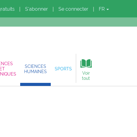
gratuits
S'abonner
Se connecter
FR
|
|
|
ENCES
SCIENCES
ET
SPORTS
HUMAINES
Voir
NIQUES
tout