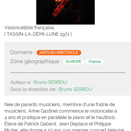
Violoncelliste française.
[ TASSIN-LA-DEMI-LUNE 1971 ]
Domaine :
ARTS DU SPECTACLE
Zone géographique :
EUROPE
France
Auteur-e :
Bruno SERROU
Sous la direction de :
Bruno SERROU
Née de parents musiciens, membre d’une fratrie de
musiciens, Anne Gastinel commence le violoncelle à
4 ans et pratique en parallèle le piano et le hautbois.
Élève de Patrick Gabard, Jean Deplace et Philippe
Muller, elle donne à 10 ans son premier concert télévisé