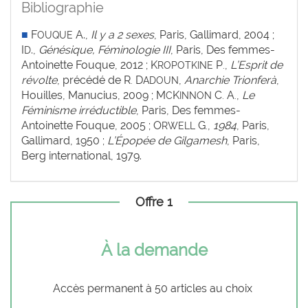
Bibliographie
■
F
A.,
Il y a 2 sexes
,
Paris, Gallimard, 2004 ;
OUQUE
I
.,
Génésique, Féminologie III
, Paris, Des femmes-
D
Antoinette Fouque, 2012 ; K
P
,
L’Esprit de
ROPOTKINE
.
révolte
, précédé de R
D
,
Anarchie Trionferà
,
.
ADOUN
Houilles, Manucius, 2009 ; M
K
C
A
,
Le
C
INNON
.
.
Féminisme irréductible
,
Paris,
Des femmes-
Antoinette Fouque, 2005 ; O
G
,
1984
, Paris,
RWELL
.
Gallimard, 1950 ;
L’Épopée de Gilgamesh
, Paris,
Berg international, 1979.
Offre 1
À la demande
Accès permanent à 50 articles au choix