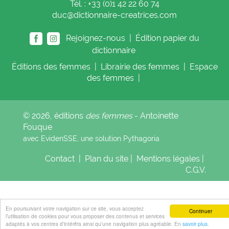
Tél. : +33 (0)1 42 22 60 74
duc@dictionnaire-creatrices.com
Rejoignez-nous |
Édition papier du
dictionnaire
Éditions
des femmes
|
Librairie
des femmes
|
Espace
des femmes
|
© 2026, éditions
des femmes
- Antoinette
Fouque
avec EvidenSSE, une solution
Pythagoria
Contact
|
Plan du site
|
Mentions légales
|
C.G.V.
En poursuivant votre navigation sur ce site, vous acceptez
Continuer
l’utilisation de cookies pour vous proposer des contenus et services
adaptés à vos centres d’intérêts ainsi qu’une navigation plus agréable. En
savoir plus
.