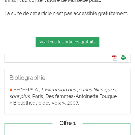
s’inscrit au conservatoire de Marseille puis...
La suite de cet article n'est pas accessible gratuitement.
Voir tous les articles gratuits
|
Bibliographie
■
S
A.,
L’Excursion des jeunes filles qui ne
EGHERS
sont plus
, Paris, Des femmes-Antoinette Fouque,
« Bibliothèque des voix », 2007.
Offre 1