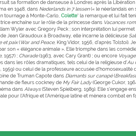
rsuit sa formation de danseuse à Londres après la Libération
néma en 1948, dans
Nederlands in 7 lessen
(« le néerlandais en 
’un tournage à Monte-Carlo,
Colette
* la remarque et lui fait teni
trice enchaîne sur le rôle de la princesse dans
Vacances rom
liam Wyler avec Gregory Peck ; son interprétation lui permet
de Jean Giraudoux à Broadway, elle incarne la délicieuse
Sab
 et paix
(
War and Peace
, King Vidor, 1956, d’après Tolstoï). J
par son « élégance animale ». Elle triomphe dans les comédi
e
, 1957) ;
Charade
(1963, avec Cary Grant) ; ou encore
Voyage
ès dans les rôles dramatiques, tels celui de la religieuse d’
Au 
, 1959) ou celui de la professeure accusée d’homosexualité
éroïne de Truman Capote dans
Diamants sur canapé
(
Breakfast
rchande de fleurs cockney de
My Fair Lady
(George Cukor, 1964
cinéma dans
Always
(Steven Spielberg, 1989). Elle s’engage ens
e pour l’Afrique et l’Amérique latine et mènera combat en f