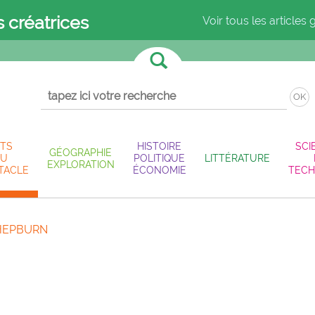
s créatrices
Voir tous les articles 
OK
TS
HISTOIRE
SCI
GÉOGRAPHIE
U
POLITIQUE
LITTÉRATURE
EXPLORATION
TACLE
ÉCONOMIE
TECH
HEPBURN