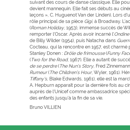
suivant des cours de danse classique. Elle pou
devient mannequin. Elle fait ses débuts au ci
leçons », C. Huguenot Van der Linden). Lors d
rôle principal de sa pièce
Gigi
, à Broadway. L’ac
(
Roman Holiday
, 1953), immense succès de Wil
remporter l’Oscar. Après avoir incarné l’
Ondine
de Billy Wilder (1954), puis Natacha dans
Guerre
Cocteau, qui la rencontre en 1957, est charmé 
Stanley Donen :
Drôle de frimousse
(
Funny Fac
(
Two for the Road
, 1967). Elle a autant de succ
de se perdre
(
The Nun’s Story
, Fred Zinnemann
Rumeur
(
The Children’s Hour
, Wyler, 1961). H
Tiffany’s
, Blake Edwards, 1961), elle est la ma
A. Hepburn apparaît pour la dernière fois au 
auprès de l’Unicef comme ambassadrice spécial
des enfants jusqu’à la fin de sa vie.
Bruno V
ILLIEN