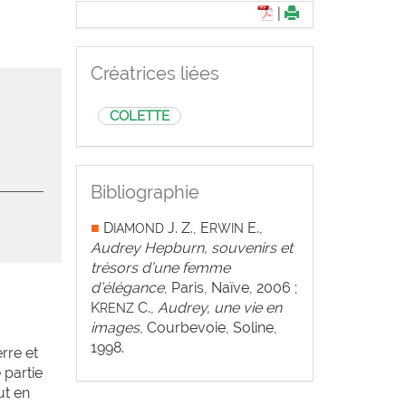
|
Créatrices liées
COLETTE
Bibliographie
■
D
J. Z., E
E.,
IAMOND
RWIN
Audrey Hepburn, souvenirs et
trésors d’une femme
d’élégance
, Paris, Naïve, 2006 ;
K
C.,
Audrey, une vie en
RENZ
images
, Courbevoie, Soline,
1998.
rre et
 partie
ut en