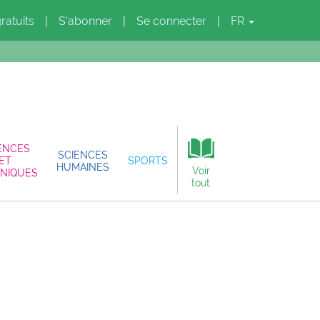
gratuits
S'abonner
Se connecter
FR
|
|
|
ENCES
SCIENCES
ET
SPORTS
HUMAINES
Voir
NIQUES
tout