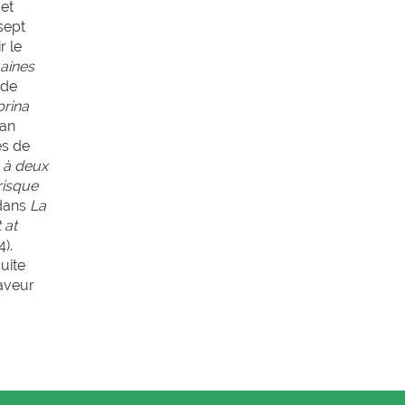
 et
sept
r le
aines
 de
rina
ean
es de
 à deux
risque
 dans
La
 at
).
uite
aveur