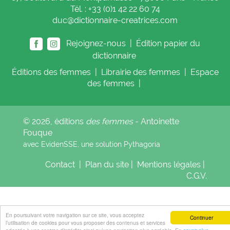
Tél. : +33 (0)1 42 22 60 74
duc@dictionnaire-creatrices.com
Rejoignez-nous |
Édition papier du
dictionnaire
Éditions
des femmes
|
Librairie
des femmes
|
Espace
des femmes
|
© 2026, éditions
des femmes
- Antoinette
Fouque
avec EvidenSSE, une solution
Pythagoria
Contact
|
Plan du site
|
Mentions légales
|
C.G.V.
En poursuivant votre navigation sur ce site, vous acceptez
Continuer
l’utilisation de cookies pour vous proposer des contenus et services