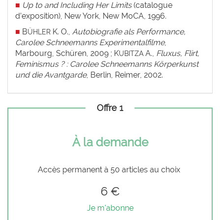
■
Up to and Including Her Limits
(catalogue
d’exposition), New York, New MoCA, 1996.
■
B
K. O.,
Autobiografie als Performance,
ÜHLER
Carolee Schneemanns Experimentalfilme
,
Marbourg, Schüren, 2009 ; K
A.,
Fluxus, Flirt,
UBITZA
Feminismus ? : Carolee Schneemanns Körperkunst
und die Avantgarde
, Berlin, Reimer, 2002.
Offre 1
À la demande
Accès permanent à 50 articles au choix
6 €
Je m'abonne