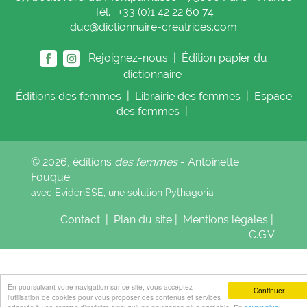
Tél. : +33 (0)1 42 22 60 74
duc@dictionnaire-creatrices.com
Rejoignez-nous |
Édition papier du
dictionnaire
Éditions
des femmes
|
Librairie
des femmes
|
Espace
des femmes
|
© 2026, éditions
des femmes
- Antoinette
Fouque
avec EvidenSSE, une solution
Pythagoria
Contact
|
Plan du site
|
Mentions légales
|
C.G.V.
En poursuivant votre navigation sur ce site, vous acceptez
Continuer
l’utilisation de cookies pour vous proposer des contenus et services