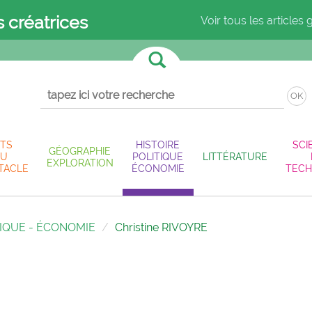
s créatrices
Voir tous les articles 
OK
TS
HISTOIRE
SCI
GÉOGRAPHIE
U
POLITIQUE
LITTÉRATURE
EXPLORATION
TACLE
ÉCONOMIE
TECH
TIQUE - ÉCONOMIE
Christine RIVOYRE