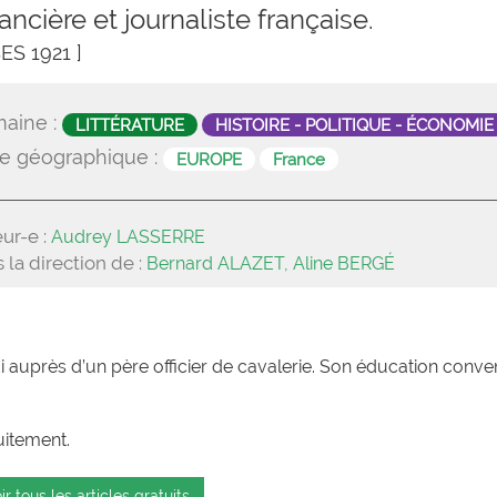
ncière et journaliste française.
ES 1921 ]
aine :
LITTÉRATURE
HISTOIRE - POLITIQUE - ÉCONOMIE
e géographique :
EUROPE
France
ur-e :
Audrey LASSERRE
 la direction de :
Bernard ALAZET, Aline BERGÉ
di auprès d’un père officier de cavalerie. Son éducation conve
uitement.
ir tous les articles gratuits