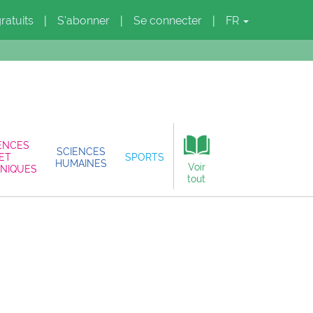
gratuits
S'abonner
Se connecter
FR
|
|
|
ENCES
SCIENCES
ET
SPORTS
HUMAINES
Voir
NIQUES
tout