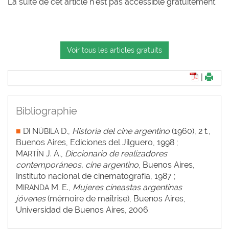
La suite de cet article n'est pas accessible gratuitement.
Voir tous les articles gratuits
|
Bibliographie
■
D
N
D.,
Historia del cine argentino
(1960), 2 t.,
I
ÚBILA
Buenos Aires, Ediciones del Jilguero, 1998 ;
M
J. A.,
Diccionario de realizadores
ARTÍN
contemporáneos, cine argentino
, Buenos Aires,
Instituto nacional de cinematografía, 1987 ;
M
M. E.,
Mujeres cineastas argentinas
IRANDA
jóvenes
(mémoire de maîtrise), Buenos Aires,
Universidad de Buenos Aires, 2006.