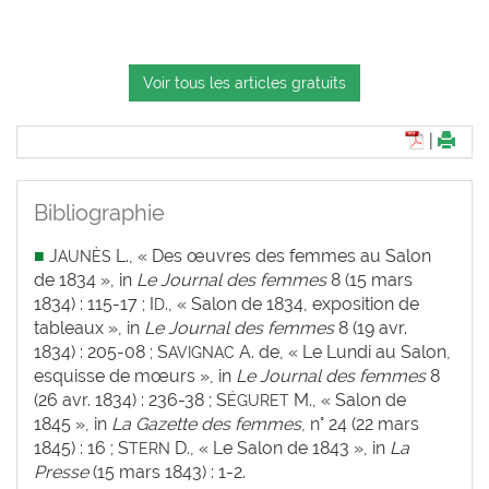
Voir tous les articles gratuits
|
Bibliographie
■
J
L., « Des œuvres des femmes au Salon
AUNÈS
de 1834 », in
Le Journal des femmes
8 (15 mars
1834) : 115-17 ; I
., « Salon de 1834, exposition de
D
tableaux », in
Le Journal des femmes
8 (19 avr.
1834) : 205-08 ; S
A. de, « Le Lundi au Salon,
AVIGNAC
esquisse de mœurs », in
Le Journal des femmes
8
(26 avr. 1834) : 236-38 ; S
M., « Salon de
ÉGURET
1845 », in
La
Gazette des femmes
, n° 24 (22 mars
1845) : 16 ; S
D., « Le Salon de 1843 », in
La
TERN
Presse
(15 mars 1843) : 1-2.