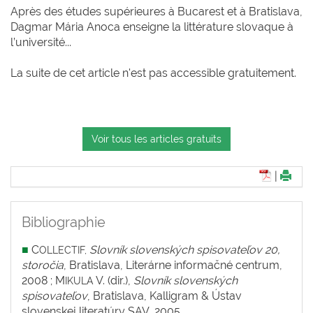
Après des études supérieures à Bucarest et à Bratislava,
Dagmar Mária Anoca enseigne la littérature slovaque à
l’université...
La suite de cet article n'est pas accessible gratuitement.
Voir tous les articles gratuits
|
Bibliographie
■
C
Slovník slovenských spisovateľov 20,
OLLECTIF,
storočia
, Bratislava, Literárne informačné centrum,
2008 ; M
V. (dir.),
Slovník slovenských
IKULA
spisovateľov
, Bratislava, Kalligram & Ústav
slovenskej literatúry SAV, 2005.