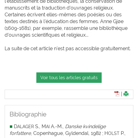
l’établissement de bibliothèques, la conservation de
manuscrits et la traduction d’ouvrages religieux.
Certaines écrivent elles-mêmes des poésies ou des
textes destinés à l’éducation des femmes. Anne Gjøe
(1609-1681), par exemple, rassemble une bibliothèque
d’ouvrages scientifiques et religieux...
La suite de cet article n'est pas accessible gratuitement.
Voir tous les articles gratuits
|
Bibliographie
■
D
S., M
A.-M.,
Danske kvindelige
ALAGER
AI
forfattere
, Copenhague, Gyldendal, 1982 ; H
P.,
OLST