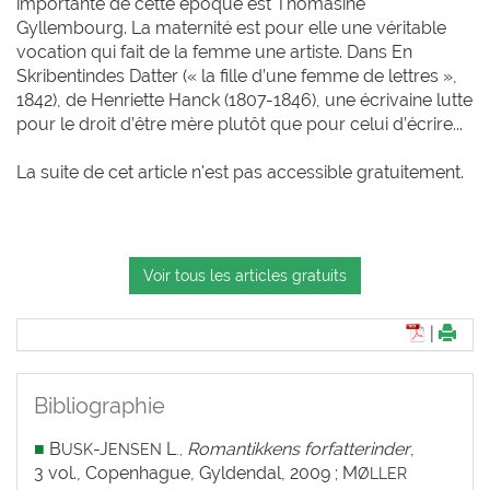
importante de cette époque est Thomasine
Gyllembourg. La maternité est pour elle une véritable
vocation qui fait de la femme une artiste. Dans En
Skribentindes Datter (« la fille d’une femme de lettres »,
1842), de Henriette Hanck (1807-1846), une écrivaine lutte
pour le droit d’être mère plutôt que pour celui d’écrire...
La suite de cet article n'est pas accessible gratuitement.
Voir tous les articles gratuits
|
Bibliographie
■
B
-J
L
Romantikkens forfatterinder
,
USK
ENSEN
.,
3 vol., Copenhague, Gyldendal, 2009 ; M
ØLLER