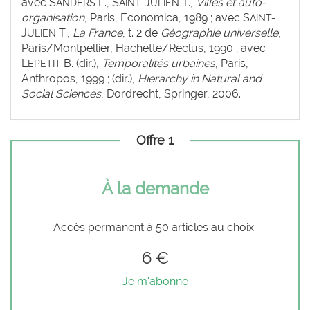
avec S
L., S
J
T.,
Villes et auto-
ANDERS
AINT-
ULIEN
organisation
, Paris, Economica, 1989 ; avec S
AINT-
J
T.,
La France
, t. 2 de
Géographie universelle
,
ULIEN
Paris/Montpellier, Hachette/Reclus, 1990 ; avec
L
B. (dir.),
Temporalités urbaines
, Paris,
EPETIT
Anthropos, 1999 ; (dir.),
Hierarchy in Natural and
Social Sciences
, Dordrecht, Springer, 2006.
Offre 1
À la demande
Accès permanent à 50 articles au choix
6 €
Je m'abonne