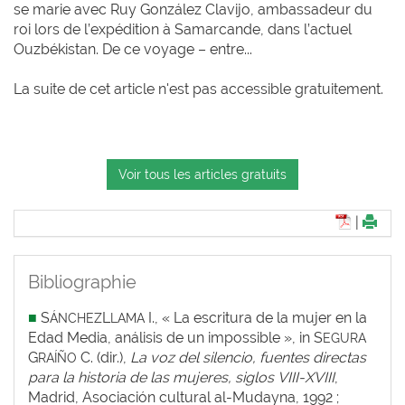
se marie avec Ruy González Clavijo, ambassadeur du
roi lors de l’expédition à Samarcande, dans l’actuel
Ouzbékistan. De ce voyage – entre...
La suite de cet article n'est pas accessible gratuitement.
Voir tous les articles gratuits
|
Bibliographie
■
S
L
I., « La escritura de la mujer en la
ÁNCHEZ
LAMA
Edad Media, análisis de un impossible », in S
EGURA
G
C. (dir.),
La voz del silencio, fuentes directas
RAÍÑO
para la historia de las mujeres, siglos VIII-XVIII
,
Madrid, Asociación cultural al-Mudayna, 1992 ;