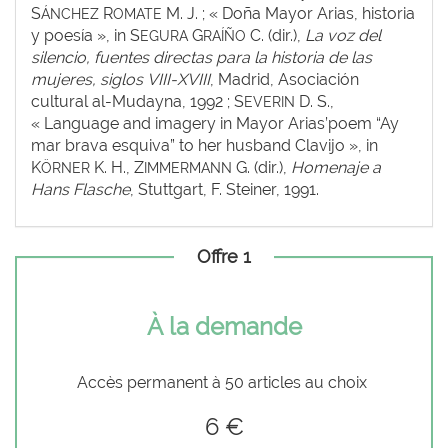
S
R
M. J. ; « Doña Mayor Arias, historia
ÁNCHEZ
OMATE
y poesía », in S
G
C. (dir.),
La voz del
EGURA
RAÍÑO
silencio, fuentes directas para la historia de las
mujeres, siglos VIII-XVIII
, Madrid, Asociación
cultural al-Mudayna, 1992 ; S
D. S.,
EVERIN
« Language and imagery in Mayor Arias’poem “Ay
mar brava esquiva” to her husband Clavijo », in
K
K. H., Z
G. (dir.),
Homenaje a
ÖRNER
IMMERMANN
Hans Flasche
, Stuttgart, F. Steiner, 1991.
Offre 1
À la demande
Accès permanent à 50 articles au choix
6 €