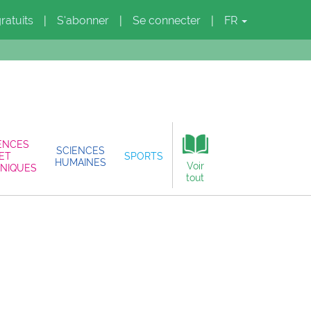
gratuits
S'abonner
Se connecter
FR
|
|
|
ENCES
SCIENCES
ET
SPORTS
HUMAINES
Voir
NIQUES
tout