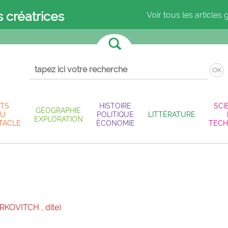
s créatrices
Voir tous les articles 
OK
TS
HISTOIRE
SCI
GÉOGRAPHIE
U
POLITIQUE
LITTÉRATURE
EXPLORATION
TACLE
ÉCONOMIE
TECH
RKOVITCH , dite)