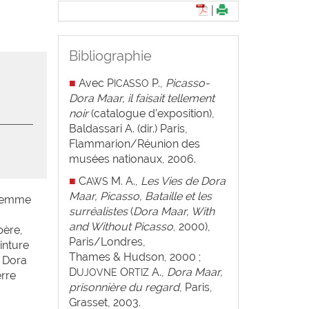
|
Bibliographie
■
Avec P
P.,
Picasso-
ICASSO
Dora Maar, il faisait tellement
noir
(catalogue d’exposition),
Baldassari A. (dir.) Paris,
Flammarion/Réunion des
musées nationaux, 2006.
■
C
M. A.,
Les Vies de Dora
AWS
Maar, Picasso, Bataille et les
 Femme
surréalistes
(
Dora Maar, With
and Without Picasso
, 2000),
père,
Paris/Londres,
inture
Thames & Hudson, 2000 ;
n Dora
D
O
A.,
Dora Maar,
UJOVNE
RTIZ
erre
prisonnière du regard
, Paris,
Grasset, 2003.