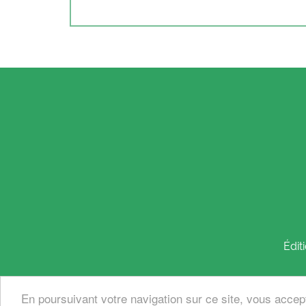
Édit
En poursuivant votre navigation sur ce site, vous accep
© 2026, éditions
des femmes
- Antoinette