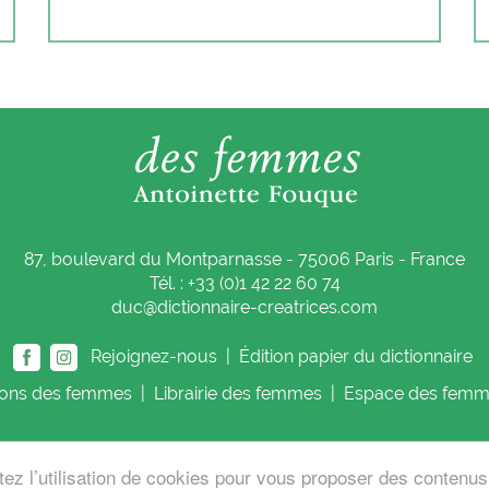
87, boulevard du Montparnasse - 75006 Paris - France
Tél. : +33 (0)1 42 22 60 74
duc@dictionnaire-creatrices.com
Rejoignez-nous |
Édition papier du dictionnaire
ions
des femmes
|
Librairie
des femmes
|
Espace
des femm
tez l’utilisation de cookies pour vous proposer des contenu
 Fouque
Cont