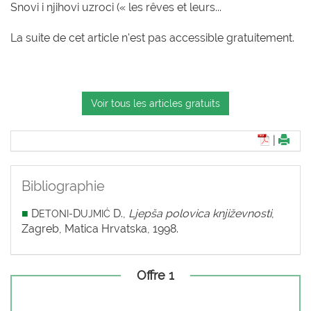
Snovi i njihovi uzroci (« les rêves et leurs...
La suite de cet article n'est pas accessible gratuitement.
Voir tous les articles gratuits
|
Bibliographie
■
D
D
D.,
Ljepša polovica književnosti
,
ETONI-
UJMIĆ
Zagreb, Matica Hrvatska, 1998.
Offre 1