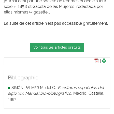
journal écrit par une société de femmes et dédié à leur
sexe », 1851) et Gaceta de las Mujeres, redactada por
ellas mismas (« gazette...
La suite de cet article n'est pas accessible gratuitement.
Voir tous les articles gratuits
|
Bibliographie
■
S
P
M. del C.,
Escritoras españolas del
IMÓN
ALMER
siglo
, Manual bio-bibliográfico
, Madrid, Castalia,
XIX
1991.