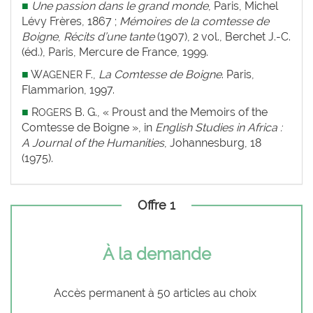
■
Une passion dans le
grand monde
, Paris, Michel
Lévy Frères, 1867 ;
Mémoires de la comtesse de
Boigne
,
Récits d’une tante
(1907), 2 vol., Berchet J.-C.
(éd.), Paris, Mercure de France, 1999.
■
W
F.,
La Comtesse de Boigne
. Paris,
AGENER
Flammarion, 1997.
■
R
B. G., « Proust and the Memoirs of the
OGERS
Comtesse de Boigne », in
English Studies in
Africa :
A Journal of the Humanities
, Johannesburg, 18
(1975).
Offre 1
À la demande
Accès permanent à 50 articles au choix