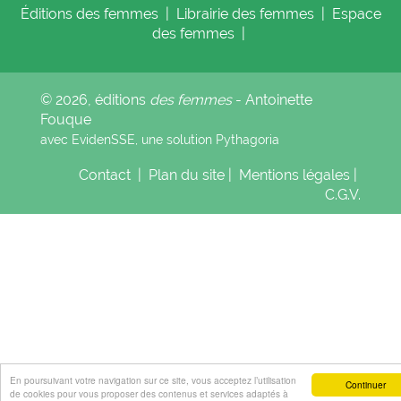
Éditions
des femmes
|
Librairie
des femmes
|
Espace
des femmes
|
© 2026, éditions
des femmes
- Antoinette
Fouque
avec EvidenSSE, une solution
Pythagoria
Contact
|
Plan du site
|
Mentions légales
|
C.G.V.
En poursuivant votre navigation sur ce site, vous acceptez l’utilisation
Continuer
de cookies pour vous proposer des contenus et services adaptés à