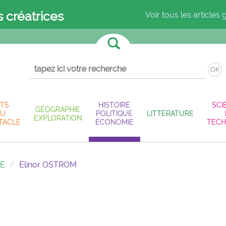
s créatrices
Voir tous les articles 
OK
TS
HISTOIRE
SCI
GÉOGRAPHIE
U
POLITIQUE
LITTÉRATURE
EXPLORATION
TACLE
ÉCONOMIE
TECH
IE
Elinor OSTROM