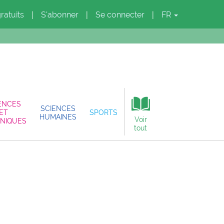
gratuits
S'abonner
Se connecter
FR
|
|
|
ENCES
SCIENCES
ET
SPORTS
HUMAINES
Voir
NIQUES
tout