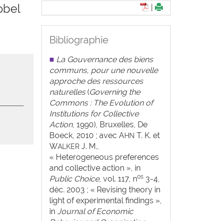
obel
|
Bibliographie
■
La Gouvernance des biens
communs, pour une nouvelle
approche des ressources
naturelles
(
Governing the
Commons : The Evolution of
Institutions for Collective
Action
, 1990), Bruxelles, De
Boeck, 2010 ; avec A
T. K. et
HN
W
J. M.,
ALKER
« Heterogeneous preferences
and collective action », in
os
Public Choice
, vol. 117, n
3-4,
déc. 2003 ; « Revising theory in
light of experimental findings »,
in
Journal of Economic