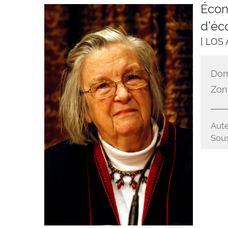
Écon
d’éc
[ LOS
Dom
Zon
Aute
Sous