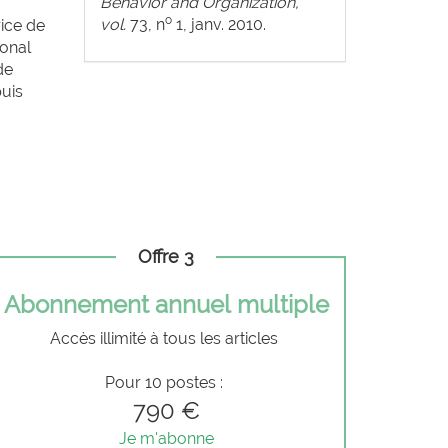
Behavior and Organization,
o
vol.
73, n
1, janv. 2010.
rice de
ional
de
puis
Offre 3
Abonnement annuel multiple
Accès illimité à tous les articles
Pour 10 postes :
790 €
Je m'abonne