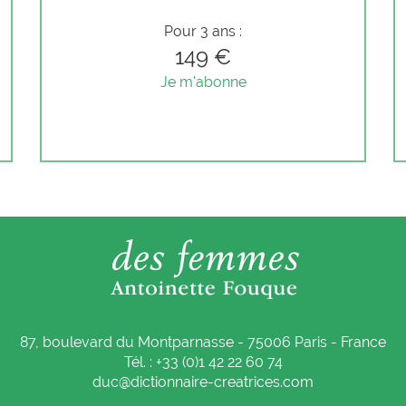
Pour 3 ans :
149 €
Je m'abonne
87, boulevard du Montparnasse - 75006 Paris - France
Tél. : +33 (0)1 42 22 60 74
duc@dictionnaire-creatrices.com