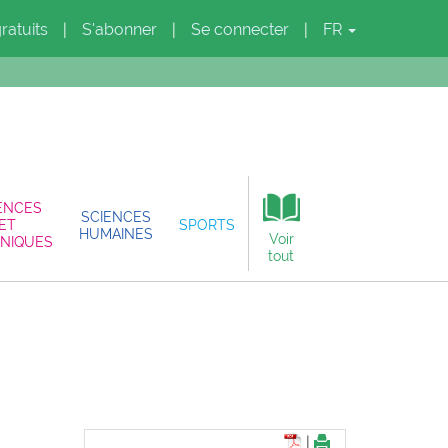
gratuits
S'abonner
Se connecter
FR
|
|
|
ENCES
SCIENCES
ET
SPORTS
HUMAINES
Voir
NIQUES
tout
|