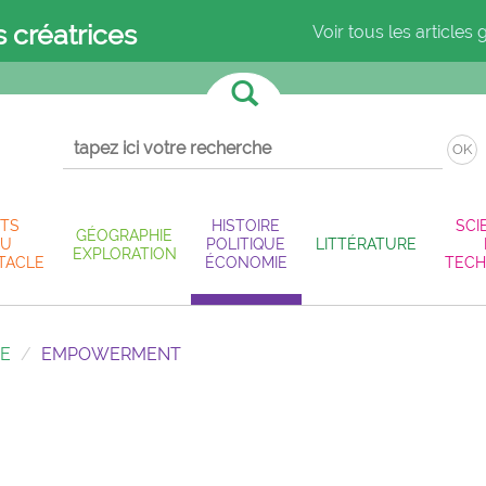
s créatrices
Voir tous les articles 
OK
TS
HISTOIRE
SCI
GÉOGRAPHIE
U
POLITIQUE
LITTÉRATURE
EXPLORATION
TACLE
ÉCONOMIE
TECH
IE
EMPOWERMENT