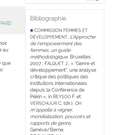
Bibliographie
OPARD
■
C
OMMISSION FEMMES ET
,
L’Approche
DÉVELOPPEMENT
noir
de l’empowerment des
e au
femmes, un guide
méthodologique
, Bruxelles,
e que
2007 ; F
J., « “Genre et
ALQUET
oi
développement”, une analyse
critique des politiques des
institutions internationales
depuis la Conférence de
Pékin », in R
F. et
EYSOO
V
C. (dir.),
On
ERSCHUUR
m’appelle à régner,
mondialisation, pouvoirs et
rapports de genre,
Genève/Berne,