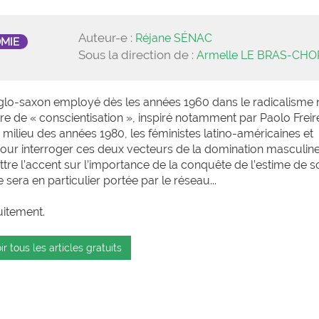
Auteur-e :
Réjane SÉNAC
OMIE
Sous la direction de :
Armelle LE BRAS-CH
o-saxon employé dès les années 1960 dans le radicalisme 
e de « conscientisation », inspiré notamment par Paolo Freir
ilieu des années 1980, les féministes latino-américaines et
ur interroger ces deux vecteurs de la domination masculin
ettre l’accent sur l’importance de la conquête de l’estime de s
 sera en particulier portée par le réseau...
uitement.
ir tous les articles gratuits