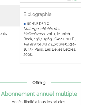
Bibliographie
■
S
C
,
CHNEIDER
.
Kulturgeschichte des
ents
Hellenismus
, vol. 1, Munich,
Beck, 1967-1969 ; G
P.,
ASSENDI
Vie et Mœurs d’Épicure
(1634-
1645), Paris, Les Belles Lettres,
2006.
Offre 3
Abonnement annuel multiple
Accès illimité à tous les articles