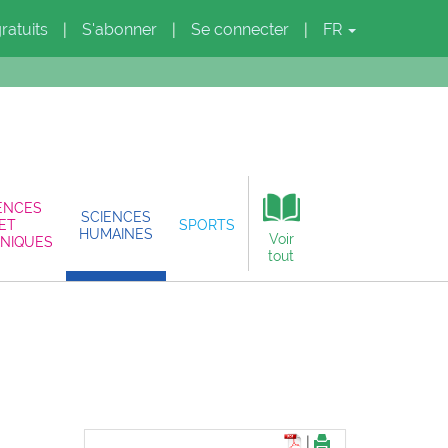
gratuits
S'abonner
Se connecter
FR
|
|
|
ENCES
SCIENCES
ET
SPORTS
HUMAINES
Voir
NIQUES
tout
|