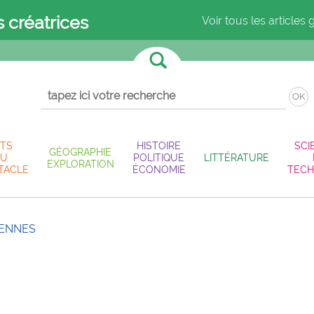
s créatrices
Voir tous les articles 
OK
TS
HISTOIRE
SCI
GÉOGRAPHIE
U
POLITIQUE
LITTÉRATURE
EXPLORATION
TACLE
ÉCONOMIE
TECH
IENNES