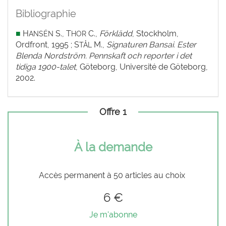
Bibliographie
■
H
S., T
C.,
Förklädd
, Stockholm,
ANSÉN
HOR
Ordfront, 1995 ; S
M.,
Signaturen Bansai. Ester
TÅL
Blenda Nordström. Pennskaft och reporter i det
tidiga 1900-talet
, Göteborg, Université de Göteborg,
2002.
Offre 1
À la demande
Accès permanent à 50 articles au choix
6 €
Je m'abonne