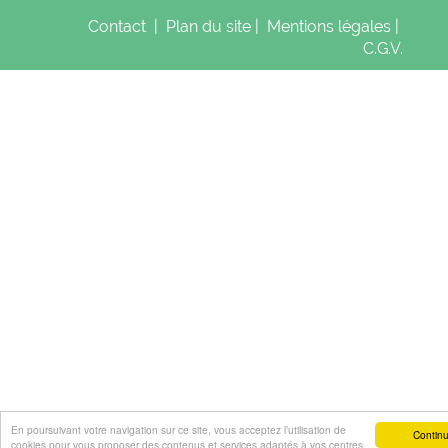
Contact
|
Plan du site
|
Mentions légales
|
C.G.V.
En poursuivant votre navigation sur ce site, vous acceptez l’utilisation de
Continu
cookies pour vous proposer des contenus et services adaptés à vos centres