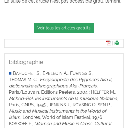
La suite de cet article n'est pas accessible gratuitement.
Voir tous les articles gratuits
|
Bibliographie
■
B
S., E
A., F
S.,
AHUCHET
PELBOIN
ÜRNISS
T
M. C.,
Encyclopédie des Pygmées Aka II,
HOMAS
dictionnaire ethnographique Aka-Français
,
Paris/Louvain, Editions Peeters, 2004 ; H
M.,
ELFFER
Mchod-Rol, les instruments de la musique tibétaine
,
Paris, CNRS, 1995 ; J
J., R
O
P.,
ENKINS
OVSING
LSEN
Music and Musical Instruments in the World of
Islam
,
Londres, World of Islam Festival, 1976 ;
K
E.,
Women and Music in Cross-Cultural
OSKOFF