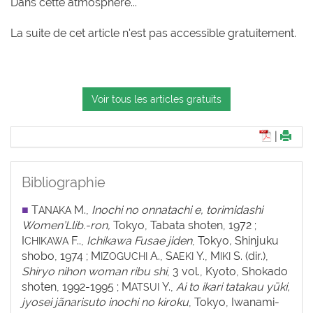
Dans cette atmosphère...
La suite de cet article n'est pas accessible gratuitement.
Voir tous les articles gratuits
|
Bibliographie
■
T
M.,
Inochi no onnatachi e, torimidashi
ANAKA
Women’Llib.-ron,
Tokyo, Tabata shoten, 1972 ;
I
F..,
Ichikawa Fusae jiden
, Tokyo
,
Shinjuku
CHIKAWA
shobo, 1974 ; M
A., S
Y., M
S. (dir.),
IZOGUCHI
AEKI
IKI
Shiryo nihon woman ribu shi
, 3 vol., Kyoto, Shokado
shoten, 1992-1995 ; M
Y.,
Ai to ikari tatakau yūki,
ATSUI
jyosei jãnarisuto inochi no kiroku
, Tokyo, Iwanami-