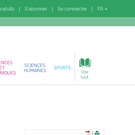
gratuits
S'abonner
Se connecter
FR
|
|
|
ENCES
SCIENCES
ET
SPORTS
HUMAINES
Voir
NIQUES
tout
|