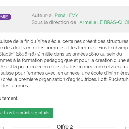
Auteur-e :
René LEVY
OMIE
Sous la direction de :
Armelle LE BRAS-CH
isse de la fin du XIXe siècle, certaines créent des structure
alité des droits entre les hommes et les femmes.Dans le champ
tadlin* (1806-1875) milite dans les années 1840 au sein du
emmes à la formation pédagogique et pour la création d’une 
6) est la première à faire des études en médecine et à exerc
al suisse pour femmes avec, en annexe, une école d’infirmière
 crée la première organisation d’agricultrices. Lotti Ruckstuhl
it des femmes...
uitement.
ir tous les articles gratuits
Offre 2