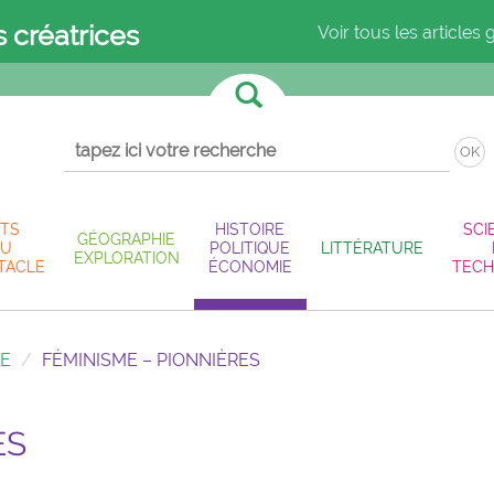
s créatrices
Voir tous les articles 
OK
TS
HISTOIRE
SCI
GÉOGRAPHIE
U
POLITIQUE
LITTÉRATURE
EXPLORATION
TACLE
ÉCONOMIE
TECH
IE
FÉMINISME – PIONNIÈRES
ES