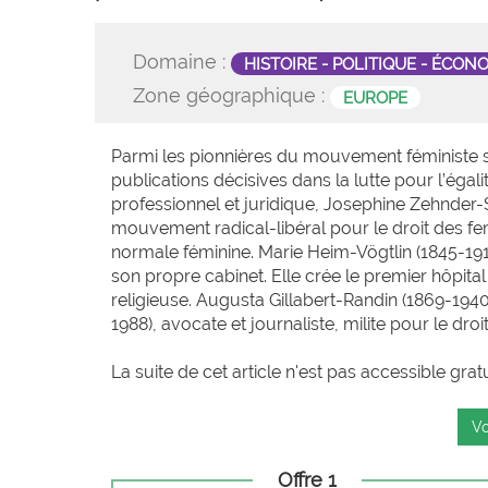
Domaine :
HISTOIRE - POLITIQUE - ÉCON
Zone géographique :
EUROPE
Parmi les pionnières du mouvement féministe su
publications décisives dans la lutte pour l’ég
professionnel et juridique, Josephine Zehnder-S
mouvement radical-libéral pour le droit des f
normale féminine. Marie Heim-Vögtlin (1845-191
son propre cabinet. Elle crée le premier hôpit
religieuse. Augusta Gillabert-Randin (1869-1940)
1988), avocate et journaliste, milite pour le dro
La suite de cet article n'est pas accessible grat
Vo
Offre 1